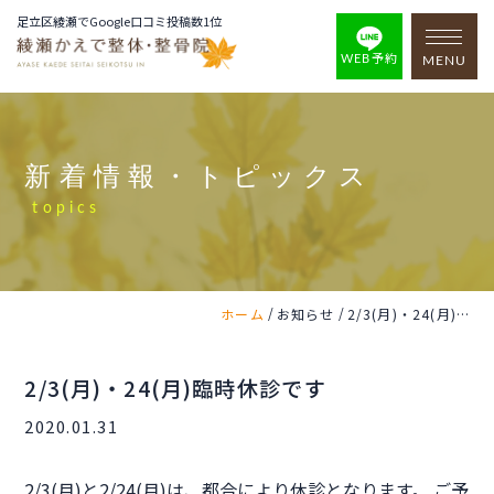
足立区綾瀬でGoogle口コミ投稿数1位
WEB予約
MENU
新着情報・トピックス
topics
/
/
ホーム
お知らせ
2/3(月)・24(月)臨時休診です
2/3(月)・24(月)臨時休診です
2020.01.31
2/3(月)と2/24(月)は、都合により休診となります。 ご予