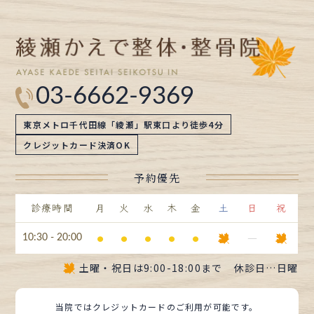
ブ
03-6662-9369
東京メトロ千代田線「綾瀬」駅東口より徒歩4分
クレジットカード決済OK
予約優先
診療時間
月
火
水
木
金
土
日
祝
⚫︎
⚫︎
⚫︎
⚫︎
⚫︎
ー
10:30 - 20:00
土曜・祝日は
9:00-18:00まで
休診日…日曜
当院ではクレジットカードのご利用が可能です。