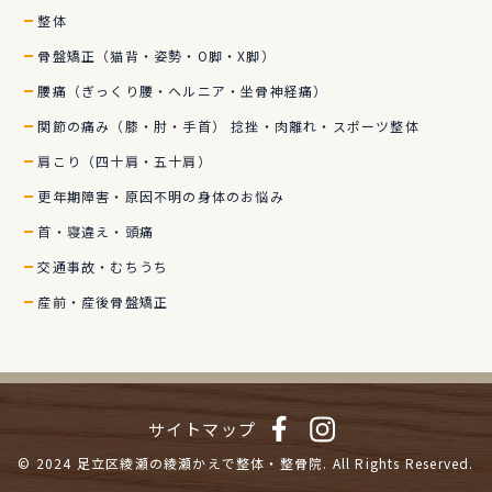
整体
骨盤矯正（猫背・姿勢・O脚・X脚）
腰痛（ぎっくり腰・ヘルニア・坐骨神経痛）
関節の痛み（膝・肘・手首） 捻挫・肉離れ・スポーツ整体
肩こり（四十肩・五十肩）
更年期障害・原因不明の身体のお悩み
首・寝違え・頭痛
交通事故・むちうち
産前・産後骨盤矯正
サイトマップ
© 2024
足立区綾瀬の綾瀬かえで整体・整骨院.
All Rights Reserved.