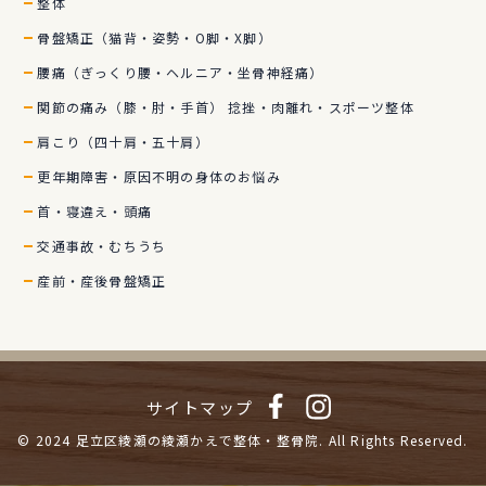
整体
骨盤矯正（猫背・姿勢・O脚・X脚）
腰痛（ぎっくり腰・ヘルニア・坐骨神経痛）
関節の痛み（膝・肘・手首） 捻挫・肉離れ・スポーツ整体
肩こり（四十肩・五十肩）
更年期障害・原因不明の身体のお悩み
首・寝違え・頭痛
交通事故・むちうち
産前・産後骨盤矯正
サイトマップ
© 2024
足立区綾瀬の綾瀬かえで整体・整骨院.
All Rights Reserved.