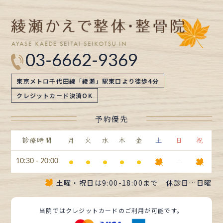
03-6662-9369
東京メトロ千代田線「綾瀬」駅東口より徒歩4分
クレジットカード決済OK
予約優先
診療時間
月
火
水
木
金
土
日
祝
⚫︎
⚫︎
⚫︎
⚫︎
⚫︎
ー
10:30 - 20:00
土曜・祝日は
9:00-18:00まで
休診日…日曜
当院ではクレジットカードのご利用が可能です。