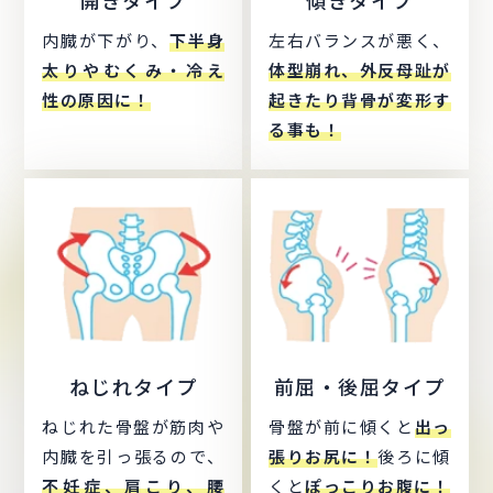
内臓が下がり、
下半身
左右バランスが悪く、
太りやむくみ・冷え
体型崩れ、外反母趾が
性の原因に！
起きたり背骨が変形す
る事も！
ねじれタイプ
前屈・後屈タイプ
ねじれた骨盤が筋肉や
骨盤が前に傾くと
出っ
内臓を引っ張るので、
張りお尻に！
後ろに傾
不妊症、肩こり、腰
くと
ぽっこりお腹に！