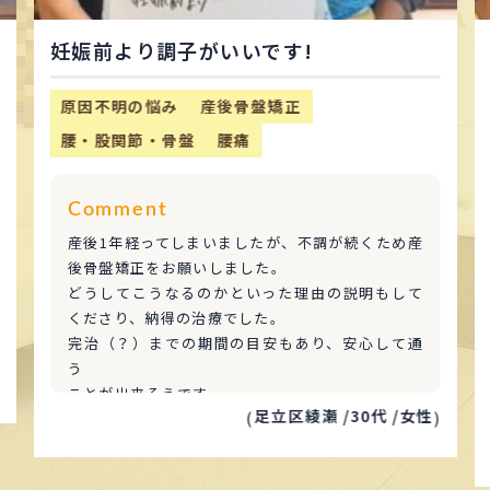
妊娠前より調子がいいです!
原因不明の悩み
産後骨盤矯正
腰・股関節・骨盤
腰痛
Comment
産後1年経ってしまいましたが、不調が続くため産
後骨盤矯正をお願いしました。
どうしてこうなるのかといった理由の説明もして
くださり、納得の治療でした。
完治（？）までの期間の目安もあり、安心して通
う
ことが出来そうです。
足立区綾瀬 /
30代 /
女性
(
)
子どもを連れた来院も勧めてくださりありがたか
ったです。