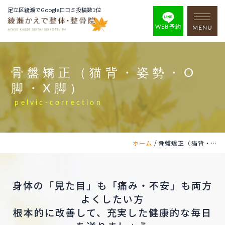
足立区綾瀬でGoogle口コミ投稿数1位
WEB予約
MENU
骨盤矯正（猫背・姿勢・O
脚・X脚）
pelvic-correction
/
ホーム
骨盤矯正（猫背・姿勢・O脚・X脚）
身体の「見た目」も「痛み・不安」も両方
よくしたい方
根本的に改善して、充実した健康的な毎日