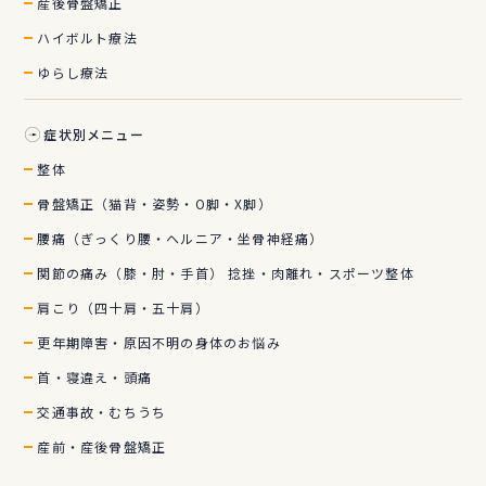
産後骨盤矯正
ハイボルト療法
ゆらし療法
症状別メニュー
整体
骨盤矯正（猫背・姿勢・O脚・X脚）
腰痛（ぎっくり腰・ヘルニア・坐骨神経痛）
関節の痛み（膝・肘・手首） 捻挫・肉離れ・スポーツ整体
肩こり（四十肩・五十肩）
更年期障害・原因不明の身体のお悩み
首・寝違え・頭痛
交通事故・むちうち
産前・産後骨盤矯正