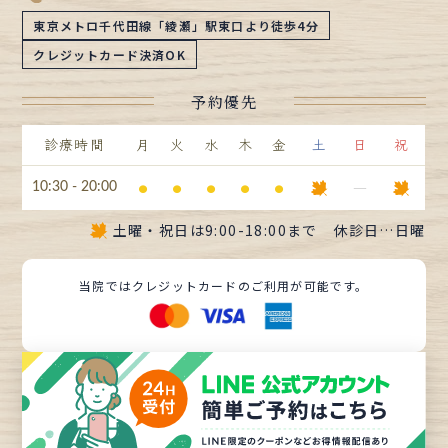
東京メトロ千代田線「綾瀬」駅東口より徒歩4分
クレジットカード決済OK
予約優先
診療時間
月
火
水
木
金
土
日
祝
⚫︎
⚫︎
⚫︎
⚫︎
⚫︎
ー
10:30 - 20:00
土曜・祝日は
9:00-18:00まで
休診日…日曜
当院ではクレジットカードのご利用が可能です。