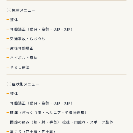
施術メニュー
整体
骨盤矯正（猫背・姿勢・O脚・X脚）
交通事故・むちうち
産後骨盤矯正
ハイボルト療法
ゆらし療法
症状別メニュー
整体
骨盤矯正（猫背・姿勢・O脚・X脚）
腰痛（ぎっくり腰・ヘルニア・坐骨神経痛）
関節の痛み（膝・肘・手首） 捻挫・肉離れ・スポーツ整体
肩こり（四十肩・五十肩）