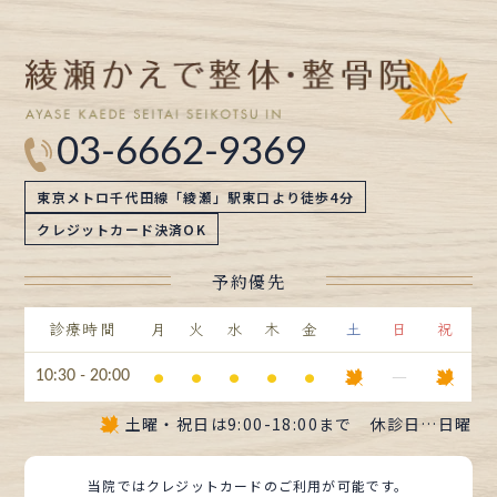
ブ
03-6662-9369
東京メトロ千代田線「綾瀬」駅東口より徒歩4分
クレジットカード決済OK
予約優先
診療時間
月
火
水
木
金
土
日
祝
⚫︎
⚫︎
⚫︎
⚫︎
⚫︎
ー
10:30 - 20:00
土曜・祝日は
9:00-18:00まで
休診日…日曜
当院ではクレジットカードのご利用が可能です。