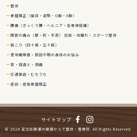
整体
骨盤矯正（猫背・姿勢・O脚・X脚）
腰痛（ぎっくり腰・ヘルニア・坐骨神経痛）
関節の痛み（膝・肘・手首） 捻挫・肉離れ・スポーツ整体
肩こり（四十肩・五十肩）
更年期障害・原因不明の身体のお悩み
首・寝違え・頭痛
交通事故・むちうち
産前・産後骨盤矯正
サイトマップ
© 2024
足立区綾瀬の綾瀬かえで整体・整骨院.
All Rights Reserved.