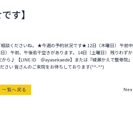
せです】
相談くださいね。 ★今週の予約状況です★ 12日（木曜日） 午前
曜日） 午前、午後若干空きがあります。 14日（土曜日） 残りわず
ら♪ 【LINE ID ＠ayasekaede】または『綾瀬かえで整骨院』
い 皆さんのご来院をお待ちしております(*^-^*)
一覧へ戻る
Nex