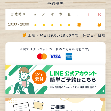
予約優先
診療時間
月
火
水
木
金
土
日
祝
⚫︎
⚫︎
⚫︎
⚫︎
⚫︎
ー
10:30 - 20:00
土曜・祝日は
9:00-18:00まで
休診日…日曜
当院ではクレジットカードのご利用が可能です。