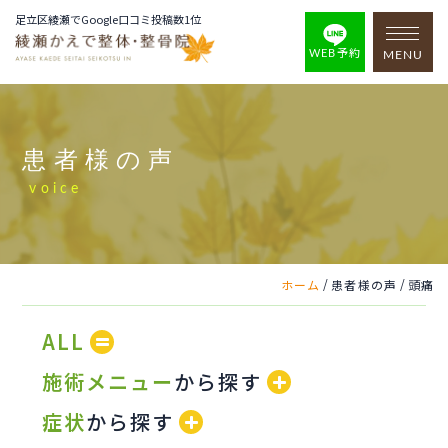
足立区綾瀬でGoogle口コミ投稿数1位
WEB予約
MENU
患者様の声
voice
/
/
ホーム
患者様の声
頭痛
ALL
施術メニュー
から探す
症状
から探す