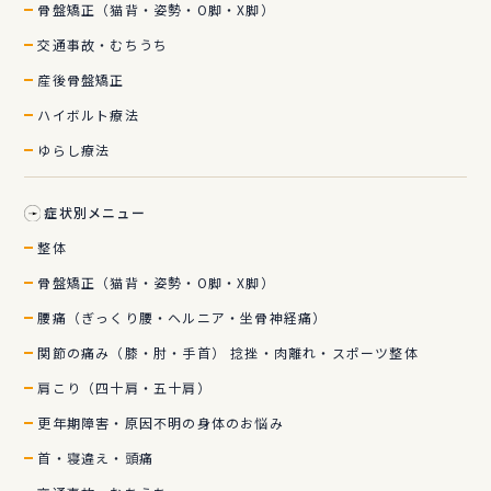
骨盤矯正（猫背・姿勢・O脚・X脚）
交通事故・むちうち
産後骨盤矯正
ハイボルト療法
ゆらし療法
症状別メニュー
整体
骨盤矯正（猫背・姿勢・O脚・X脚）
腰痛（ぎっくり腰・ヘルニア・坐骨神経痛）
関節の痛み（膝・肘・手首） 捻挫・肉離れ・スポーツ整体
肩こり（四十肩・五十肩）
更年期障害・原因不明の身体のお悩み
首・寝違え・頭痛