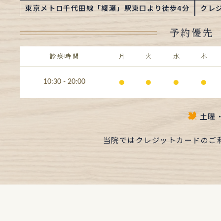
東京メトロ千代田線「綾瀬」駅東口より徒歩4分
クレ
予約優先
診療時間
月
火
水
木
⚫︎
⚫︎
⚫︎
⚫︎
10:30 - 20:00
土曜
当院ではクレジットカードのご