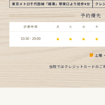
東京メトロ千代田線「綾瀬」駅東口より徒歩4分
クレ
予約優先
診療時間
月
火
水
木
⚫︎
⚫︎
⚫︎
⚫︎
10:30 - 20:00
土曜
当院ではクレジットカードのご