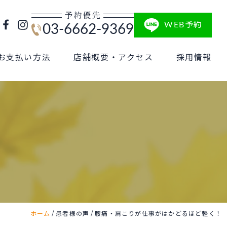
予約優先
WEB予約
03-6662-9369
お支払い方法
店舗概要・アクセス
採用情報
/
/
ホーム
患者様の声
腰痛・肩こりが仕事がはかどるほど軽く！