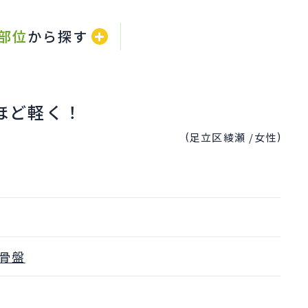
部位
から探す
ほど軽く！
(
)
足立区綾瀬 /
女性
骨盤