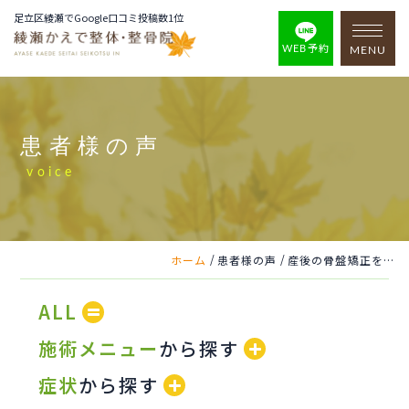
足立区綾瀬でGoogle口コミ投稿数1位
WEB予約
MENU
患者様の声
voice
/
/
ホーム
患者様の声
産後の骨盤矯正を、子連れでも安心して受けられます。
ALL
施術メニュー
から探す
症状
から探す