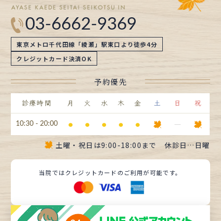
03-6662-9369
東京メトロ千代田線「綾瀬」駅東口より徒歩4分
クレジットカード決済OK
予約優先
診療時間
月
火
水
木
金
土
日
祝
⚫︎
⚫︎
⚫︎
⚫︎
⚫︎
ー
10:30 - 20:00
土曜・祝日は
9:00-18:00まで
休診日…日曜
当院ではクレジットカードのご利用が可能です。