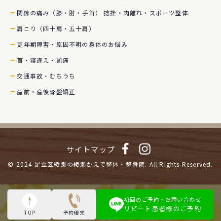
関節の痛み（膝・肘・手首） 捻挫・肉離れ・スポーツ整体
肩こり（四十肩・五十肩）
更年期障害・原因不明の身体のお悩み
首・寝違え・頭痛
交通事故・むちうち
産前・産後骨盤矯正
サイトマップ
© 2024
足立区綾瀬の綾瀬かえで整体・整骨院.
All Rights Reserved.
初回のご予約・お問い合わせ
リピート患者様のご予約
TOP
予約優先