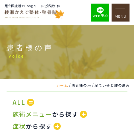
足立区綾瀬でGoogle口コミ投稿数1位
WEB予約
MENU
患者様の声
voice
/
/
ホーム
患者様の声
尾てい骨と腰の痛み
ALL
施術メニュー
から探す
症状
から探す