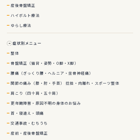
産後骨盤矯正
ハイボルト療法
ゆらし療法
症状別メニュー
整体
骨盤矯正（猫背・姿勢・O脚・X脚）
腰痛（ぎっくり腰・ヘルニア・坐骨神経痛）
関節の痛み（膝・肘・手首） 捻挫・肉離れ・スポーツ整体
肩こり（四十肩・五十肩）
更年期障害・原因不明の身体のお悩み
首・寝違え・頭痛
交通事故・むちうち
産前・産後骨盤矯正