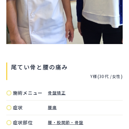
尾てい骨と腰の痛み
(
)
Y様
30代 /
女性
施術メニュー
骨盤矯正
症状
腰痛
症状部位
腰・股関節・骨盤