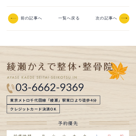
前の記事へ
一覧へ戻る
次の記事へ
03-6662-9369
東京メトロ千代田線「綾瀬」駅東口より徒歩4分
クレジットカード決済OK
予約優先
診療時間
月
火
水
木
金
土
日
祝