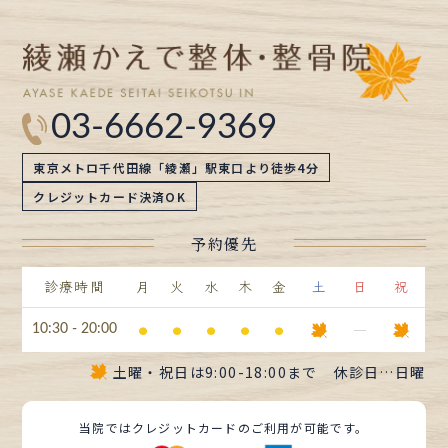
03-6662-9369
東京メトロ千代田線「綾瀬」駅東口より徒歩4分
クレジットカード決済OK
予約優先
診療時間
月
火
水
木
金
土
日
祝
⚫︎
⚫︎
⚫︎
⚫︎
⚫︎
ー
10:30 - 20:00
土曜・祝日は
9:00-18:00まで
休診日…日曜
当院ではクレジットカードのご利用が可能です。