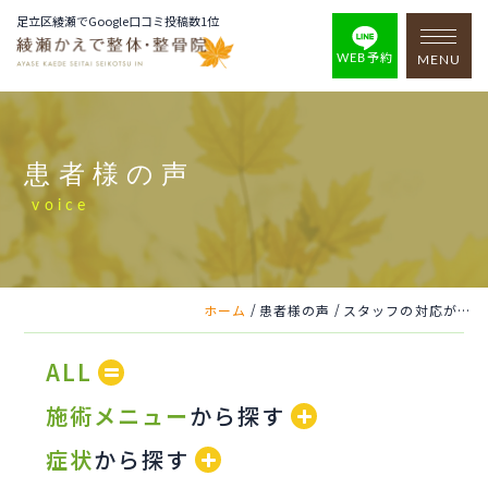
足立区綾瀬でGoogle口コミ投稿数1位
WEB予約
MENU
患者様の声
voice
/
/
ホーム
患者様の声
スタッフの対応がとっても丁寧
ALL
施術メニュー
から探す
症状
から探す