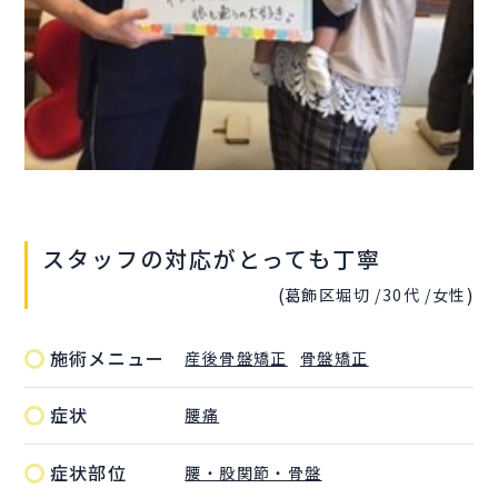
スタッフの対応がとっても丁寧
(
)
葛飾区堀切 /
30代 /
女性
施術メニュー
産後骨盤矯正
骨盤矯正
症状
腰痛
症状部位
腰・股関節・骨盤