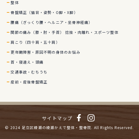
整体
骨盤矯正（猫背・姿勢・O脚・X脚）
腰痛（ぎっくり腰・ヘルニア・坐骨神経痛）
関節の痛み（膝・肘・手首） 捻挫・肉離れ・スポーツ整体
肩こり（四十肩・五十肩）
更年期障害・原因不明の身体のお悩み
首・寝違え・頭痛
交通事故・むちうち
産前・産後骨盤矯正
サイトマップ
© 2024
足立区綾瀬の綾瀬かえで整体・整骨院.
All Rights Reserved.