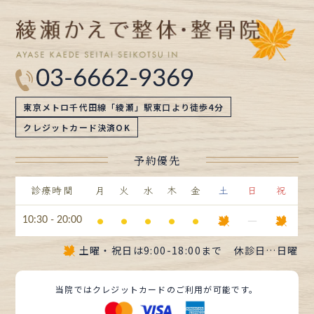
03-6662-9369
東京メトロ千代田線「綾瀬」駅東口より徒歩4分
クレジットカード決済OK
予約優先
診療時間
月
火
水
木
金
土
日
祝
⚫︎
⚫︎
⚫︎
⚫︎
⚫︎
ー
10:30 - 20:00
土曜・祝日は
9:00-18:00まで
休診日…日曜
当院ではクレジットカードのご利用が可能です。