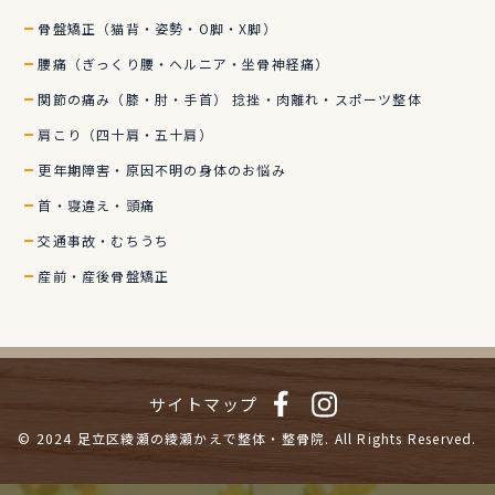
骨盤矯正（猫背・姿勢・O脚・X脚）
腰痛（ぎっくり腰・ヘルニア・坐骨神経痛）
関節の痛み（膝・肘・手首） 捻挫・肉離れ・スポーツ整体
肩こり（四十肩・五十肩）
更年期障害・原因不明の身体のお悩み
首・寝違え・頭痛
交通事故・むちうち
産前・産後骨盤矯正
サイトマップ
© 2024
足立区綾瀬の綾瀬かえで整体・整骨院.
All Rights Reserved.