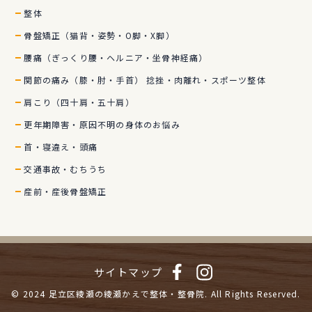
整体
骨盤矯正（猫背・姿勢・O脚・X脚）
腰痛（ぎっくり腰・ヘルニア・坐骨神経痛）
関節の痛み（膝・肘・手首） 捻挫・肉離れ・スポーツ整体
肩こり（四十肩・五十肩）
更年期障害・原因不明の身体のお悩み
首・寝違え・頭痛
交通事故・むちうち
産前・産後骨盤矯正
サイトマップ
© 2024
足立区綾瀬の綾瀬かえで整体・整骨院.
All Rights Reserved.