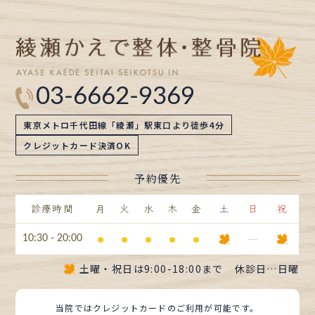
ブ
03-6662-9369
東京メトロ千代田線「綾瀬」駅東口より徒歩4分
クレジットカード決済OK
予約優先
診療時間
月
火
水
木
金
土
日
祝
⚫︎
⚫︎
⚫︎
⚫︎
⚫︎
ー
10:30 - 20:00
土曜・祝日は
9:00-18:00まで
休診日…日曜
当院ではクレジットカードのご利用が可能です。