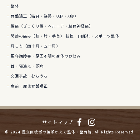
整体
骨盤矯正（猫背・姿勢・O脚・X脚）
腰痛（ぎっくり腰・ヘルニア・坐骨神経痛）
関節の痛み（膝・肘・手首） 捻挫・肉離れ・スポーツ整体
肩こり（四十肩・五十肩）
更年期障害・原因不明の身体のお悩み
首・寝違え・頭痛
交通事故・むちうち
産前・産後骨盤矯正
サイトマップ
© 2024
足立区綾瀬の綾瀬かえで整体・整骨院.
All Rights Reserved.