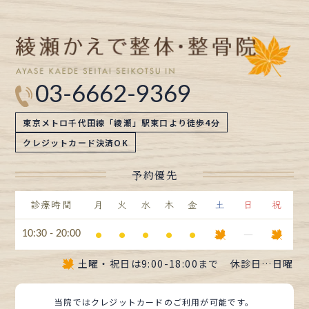
ブ
03-6662-9369
東京メトロ千代田線「綾瀬」駅東口より徒歩4分
クレジットカード決済OK
予約優先
診療時間
月
火
水
木
金
土
日
祝
⚫︎
⚫︎
⚫︎
⚫︎
⚫︎
ー
10:30 - 20:00
土曜・祝日は
9:00-18:00まで
休診日…日曜
当院ではクレジットカードのご利用が可能です。